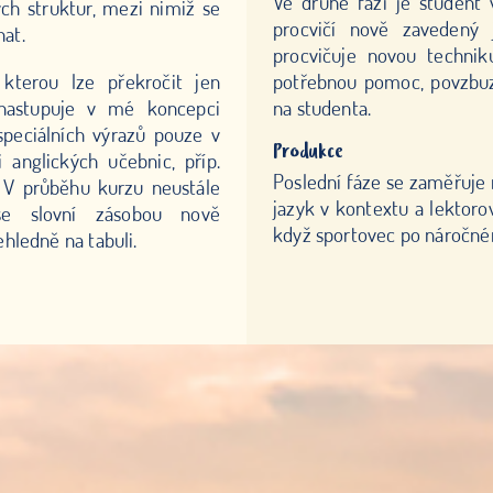
Ve druhé fázi je student v
ch struktur, mezi nimiž se
procvičí nově zavedený j
at.
procvičuje novou technik
kterou lze překročit jen
potřebnou pomoc, povzbuze
nastupuje v mé koncepci
na studenta.
peciálních výrazů pouze v
Produkce
 anglických učebnic, příp.
Poslední fáze se zaměřuje 
ů. V průběhu kurzu neustále
jazyk v kontextu a lektor
se slovní zásobou nově
když sportovec po náročném
hledně na tabuli.