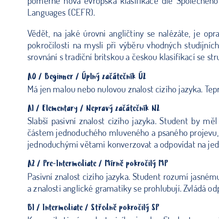
poměrně nová evropská klasifikace dle Společnéh
Languages (CEFR).
Vědět, na jaké úrovni angličtiny se nalézáte, je op
pokročilosti na mysli při výběru vhodných studijn
srovnání s tradiční britskou a českou klasifikací se
A0 / Beginner / Úplný začátečník ÚZ
Má jen malou nebo nulovou znalost cizího jazyka. Tepr
A1 / Elementary / Nepravý začátečník NZ
Slabší pasivní znalost cizího jazyka. Student by m
částem jednoduchého mluveného a psaného projevu, kt
jednoduchými větami konverzovat a odpovídat na jedn
A2 / Pre-Intermediate / Mírně pokročilý MP
Pasivní znalost cizího jazyka. Student rozumí jasné
a znalosti anglické gramatiky se prohlubují. Zvládá od
B1 / Intermediate / Středně pokročilý SP