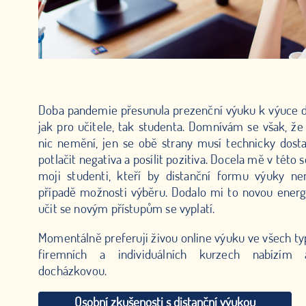
Doba pandemie přesunula prezenční výuku k výuce di
jak pro učitele, tak studenta. Domnívám se však, že
nic nemění, jen se obě strany musí technicky dosta
potlačit negativa a posílit pozitiva. Docela mě v této s
moji studenti, kteří by distanční formu výuky ne
případě možnosti výběru. Dodalo mi to novou energii
učit se novým přístupům se vyplatí.
Momentálně preferuji živou online výuku ve všech t
firemních a individuálních kurzech nabízím 
docházkovou.
Osobní zkušenosti s distanční výukou