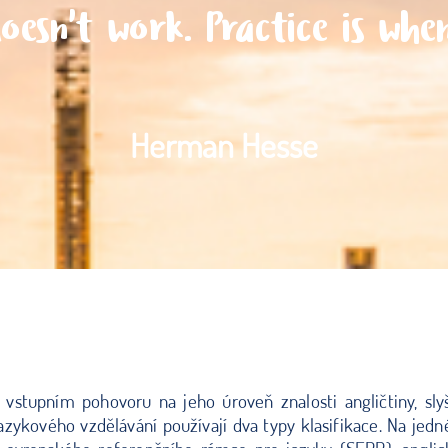
oesn't work. Practice is wh
Herman Hesse
stupním pohovoru na jeho úroveň znalosti angličtiny, sly
jazykového vzdělávání používají dva typy klasifikace. Na jedn