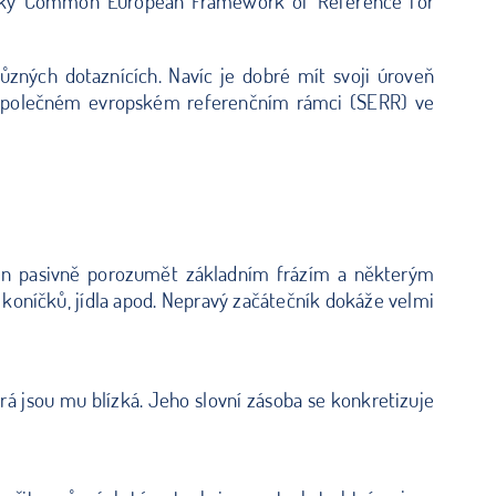
licky Common European Framework of Reference for
různých dotaznících. Navíc je dobré mít svoji úroveň
ve Společném evropském referenčním rámci (SERR) ve
hopen pasivně porozumět základním frázím a některým
koníčků, jídla apod. Nepravý začátečník dokáže velmi
á jsou mu blízká. Jeho slovní zásoba se konkretizuje