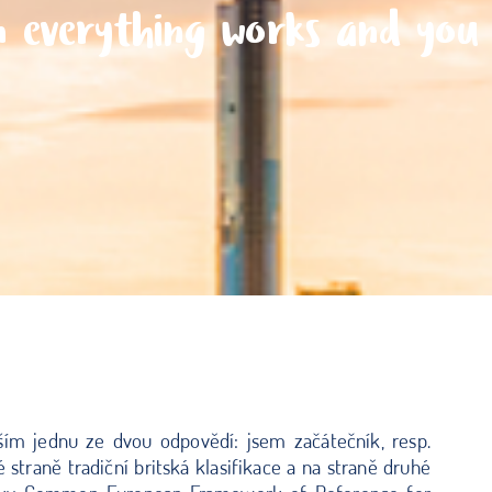
en everything works and you
ším jednu ze dvou odpovědí: jsem začátečník, resp.
é straně tradiční britská klasifikace a na straně druhé