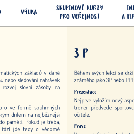
SKUPINOVÉ KURZY
IN
D
VÝUKA
PRO VEŘEJNOST
A F
3 P
amatických základů v dané
Během svých lekcí se drží
chu nebo sledování nahrávek
známého jako 3P nebo PPP.
rozvoj slovní zásoby na
Prezentace
Nejprve vyložím nový asp
oru ve formě souhrnných
trenér předvede sportovc
ckým drilem na nejběžnější
učitele.
 do paměti. Pokud je třeba,
Praxe
o fázi jde tedy o vědomé