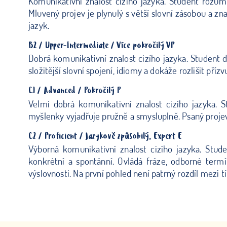
Komunikativní znalost cizího jazyka. Student rozu
Mluvený projev je plynulý s větší slovní zásobou a zn
jazyk.
B2 / Upper-Intermediate / Více pokročilý VP
Dobrá komunikativní znalost cizího jazyka. Student d
složitější slovní spojení, idiomy a dokáže rozlišit příz
C1 / Advanced / Pokročilý P
Velmi dobrá komunikativní znalost cizího jazyka.
myšlenky vyjadřuje pružně a smysluplně. Psaný projev 
C2 / Proficient / Jazykově způsobilý, Expert E
Výborná komunikativní znalost cizího jazyka. Stud
konkrétní a spontánní. Ovládá fráze, odborné termí
výslovnosti. Na první pohled není patrný rozdíl mezi 