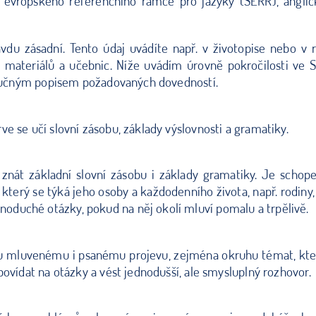
o evropského referenčního rámce pro jazyky (SERR), ang
ravdu zásadní. Tento údaj uvádíte např. v životopise nebo v 
ích materiálů a učebnic. Níže uvádím úrovně pokročilosti 
 stručným popisem požadovaných dovedností.
ve se učí slovní zásobu, základy výslovnosti a gramatiky.
ěl znát základní slovní zásobu i základy gramatiky. Je sc
erý se týká jeho osoby a každodenního života, např. rodiny, 
oduché otázky, pokud na něj okolí mluví pomalu a trpělivě.
mu mluvenému i psanému projevu, zejména okruhu témat, kter
povídat na otázky a vést jednodušší, ale smysluplný rozhovor.