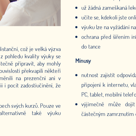
už žádná zameškaná lekce
učíte se, kdekoli jste on
výuku lze na vyžádání na
ochrana před šířením in
do tance
stanční, což je velká výzva
 z pohledu kvality výuky se
Mínusy
tečně připravit, aby mohly
ouvislosti překvapili někteří
nutnost zajistit odpoví
měnili na prezenční ani v
připojení k internetu, v
 i pocit zadostiučinění, že
PC, tablet, mobilní tele
výjimečně může dojít 
ypech svých kurzů. Pouze ve
alternativně také výuku
částečným zamrznutím o