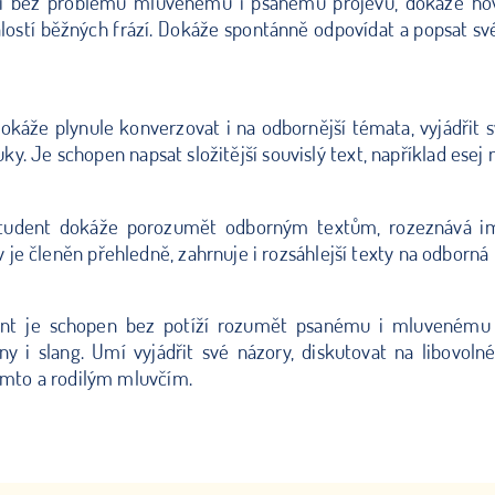
mí bez problémů mluvenému i psanému projevu, dokáže hov
alostí běžných frází. Dokáže spontánně odpovídat a popsat sv
okáže plynule konverzovat i na odbornější témata, vyjádřit sv
vuky. Je schopen napsat složitější souvislý text, například esej
 Student dokáže porozumět odborným textům, rozeznává imp
je členěn přehledně, zahrnuje i rozsáhlejší texty na odborná
ent je schopen bez potíží rozumět psanému i mluvenému p
ny i slang. Umí vyjádřit své názory, diskutovat na libovo
tímto a rodilým mluvčím.