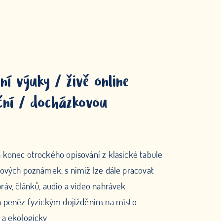
ní výuky / živě online
ční / docházkovou
 konec otrockého opisování z klasické tabule
kových poznámek, s nimiž lze dále pracovat
ráv, článků, audio a video nahrávek
 a peněz fyzickým dojížděním na místo
 a ekologicky