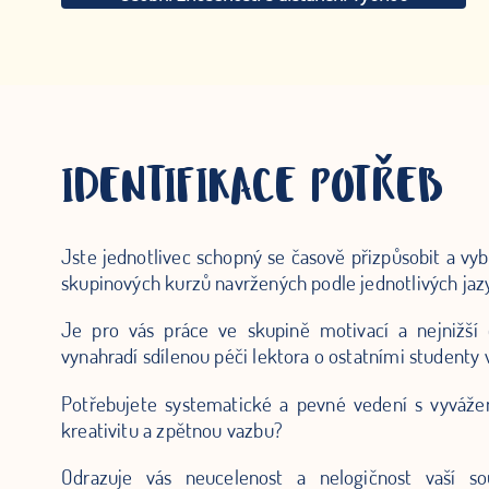
IDENTIFIKACE POTŘEB
Jste jednotlivec schopný se časově přizpůsobit a vyb
skupinových kurzů navržených podle jednotlivých jaz
Je pro vás práce ve skupině motivací a nejnižší
vynahradí sdílenou péči lektora o ostatními studenty
Potřebujete systematické a pevné vedení s vyváže
kreativitu a zpětnou vazbu?
Odrazuje vás neucelenost a nelogičnost vaší s