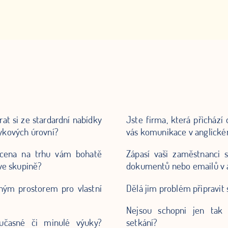
rat si ze stardardní nabídky
Jste firma, která přichází
ykových úrovní?
vás komunikace v anglické
 cena na trhu vám bohatě
Zápasí vaši zaměstnanci
 ve skupině?
dokumentů nebo emailů v a
ným prostorem pro vlastní
Dělá jim problém připravit 
Nejsou schopni jen tak
oučasné či minulé výuky?
setkání?