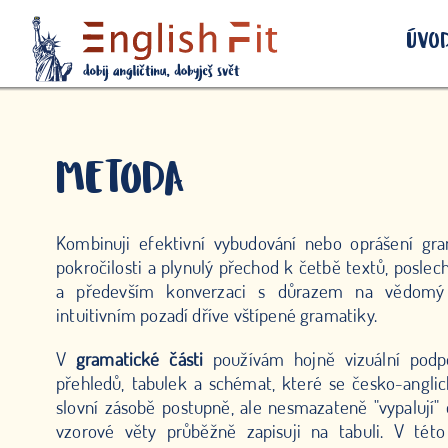
ÚVO
METODA
Kombinuji efektivní vybudování nebo oprášení gr
pokročilosti a plynulý přechod k četbě textů, posle
a především konverzaci s důrazem na vědomý 
intuitivním pozadí dříve vštípené gramatiky.
V
gramatické části
používám hojně vizuální podp
přehledů, tabulek a schémat, které se česko-angli
slovní zásobě postupně, ale nesmazateně "vypalují"
vzorové věty průběžně zapisuji na tabuli. V tét