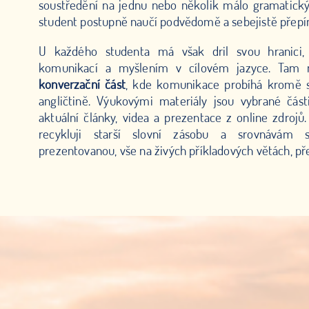
soustředění na jednu nebo několik málo gramatický
student postupně naučí podvědomě a sebejistě přepín
U každého studenta má však dril svou hranici, 
komunikací a myšlením v cílovém jazyce. Tam 
konverzační část
, kde komunikace probíhá kromě s
angličtině. Výukovými materiály jsou vybrané části
aktuální články, videa a prezentace z online zdroj
recykluji starší slovní zásobu a srovnávám 
prezentovanou, vše na živých příkladových větách, pře