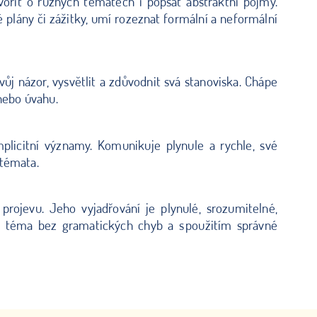
ořit o různých tématech i popsat abstraktní pojmy.
é plány či zážitky, umí rozeznat formální a neformální
ůj názor, vysvětlit a zdůvodnit svá stanoviska. Chápe
 nebo úvahu.
licitní významy. Komunikuje plynule a rychle, své
 témata.
rojevu. Jeho vyjadřování je plynulé, srozumitelné,
lné téma bez gramatických chyb a s použitím správné