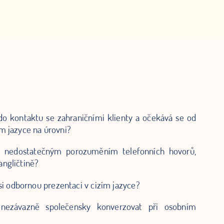
 do kontaktu se zahraničními klienty a očekává se od
m jazyce na úrovni?
 s nedostatečným porozuměním telefonních hovorů,
ngličtině?
si odbornou prezentaci v cizím jazyce?
 nezávazně společensky konverzovat při osobním