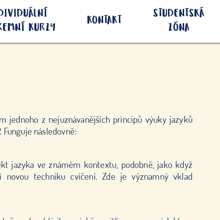
DIVIDUÁLNÍ
STUDENTSKÁ
KONTAKT
IREMNÍ KURZY
ZÓNA
m jednoho z nejuznávanějších principů výuky jazyků
 Funguje následovně:
ekt jazyka ve známém kontextu, podobně, jako když
i novou techniku ​​cvičení. Zde je významný vklad