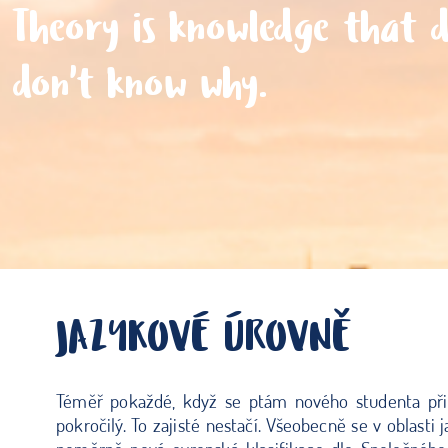
Theory is knowledge that d
don't know why.
JAZYKOVÉ ÚROVNĚ
Téměř pokaždé, když se ptám nového studenta při v
pokročilý. To zajisté nestačí. Všeobecně se v oblasti 