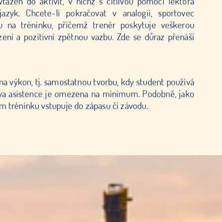
tažen do aktivit, v nichž s citlivou pomocí lektora
azyk. Chcete-li pokračovat v analogii, sportovec
u na tréninku, přičemž trenér poskytuje veškerou
ní a pozitivní zpětnou vazbu. Zde se důraz přenáší
na výkon, tj. samostatnou tvorbu, kdy student používá
ova asistence je omezena na minimum. Podobně, jako
 tréninku vstupuje do zápasu či závodu.